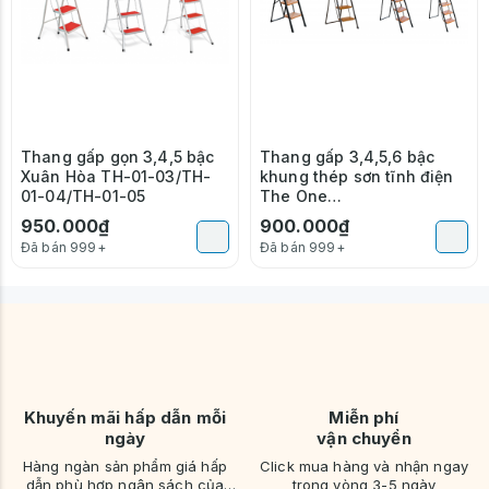
Thang gấp gọn 3,4,5 bậc
Thang gấp 3,4,5,6 bậc
Xuân Hòa TH-01-03/TH-
khung thép sơn tĩnh điện
01-04/TH-01-05
The One
T3B/T4B/T5B/T6B
950.000₫
900.000₫
Đã bán 999+
Đã bán 999+
Khuyến mãi hấp dẫn mỗi
Miễn phí
ngày
vận chuyển
Hàng ngàn sản phẩm giá hấp
Click mua hàng và nhận ngay
dẫn phù hợp ngân sách của
trong vòng 3-5 ngày