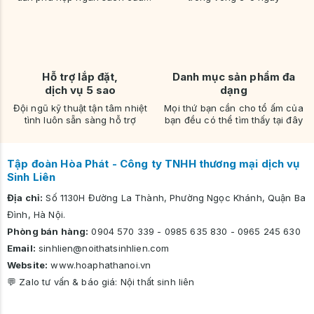
bạn
Hỗ trợ lắp đặt,
Danh mục sản phẩm đa
dịch vụ 5 sao
dạng
Đội ngũ kỹ thuật tận tâm nhiệt
Mọi thứ bạn cần cho tổ ấm của
tình luôn sẵn sàng hỗ trợ
bạn đều có thể tìm thấy tại đây
Tập đoàn Hòa Phát - Công ty TNHH thương mại dịch vụ
Sinh Liên
Địa chỉ:
Số 1130H Đường La Thành, Phường Ngọc Khánh, Quận Ba
Đình, Hà Nội.
Phòng bán hàng:
0904 570 339
-
0985 635 830
-
0965 245 630
Email:
sinhlien@noithatsinhlien.com
Website:
www.hoaphathanoi.vn
💬 Zalo tư vấn & báo giá:
Nội thất sinh liên