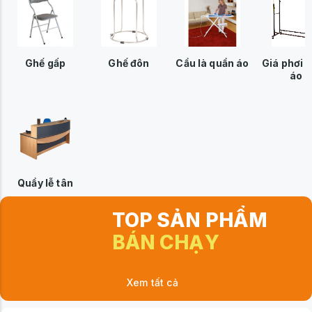
Ghế gấp
Ghế đôn
Cầu là quần áo
Giá phơi 
áo
Quầy lễ tân
TOP SẢN PHẨM
BÁN CHẠY
Xem tất cả