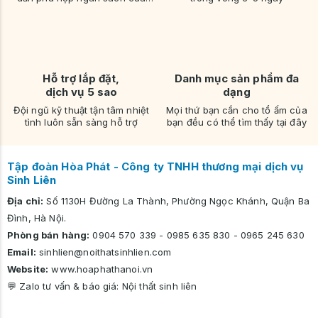
bạn
Hỗ trợ lắp đặt,
Danh mục sản phẩm đa
dịch vụ 5 sao
dạng
Đội ngũ kỹ thuật tận tâm nhiệt
Mọi thứ bạn cần cho tổ ấm của
tình luôn sẵn sàng hỗ trợ
bạn đều có thể tìm thấy tại đây
Tập đoàn Hòa Phát - Công ty TNHH thương mại dịch vụ
Sinh Liên
Địa chỉ:
Số 1130H Đường La Thành, Phường Ngọc Khánh, Quận Ba
Đình, Hà Nội.
Phòng bán hàng:
0904 570 339
-
0985 635 830
-
0965 245 630
Email:
sinhlien@noithatsinhlien.com
Website:
www.hoaphathanoi.vn
💬 Zalo tư vấn & báo giá:
Nội thất sinh liên