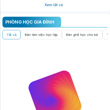
Xem tất cả
PHÒNG HỌC GIA ĐÌNH
Tất cả
Bàn làm việc học tập
Bàn ghế học cho bé
Tủ