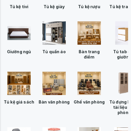
Tủ kệ tivi
Tủ kệ giày
Tủ kệ rượu
Tủ kệ tran
Giường ngủ
Tủ quần áo
Bàn trang
Tủ tab đ
điểm
giườn
Tủ kệ giá sách
Bàn văn phòng
Ghế văn phòng
Tủ đựng h
tài liệu 
phòng