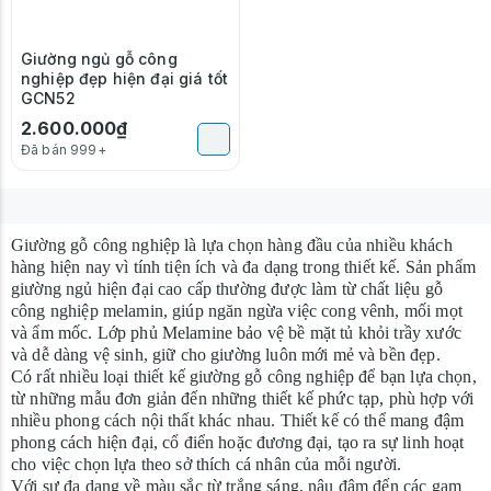
Giường ngủ gỗ công
nghiệp đẹp hiện đại giá tốt
GCN52
2.600.000₫
Đã bán 999+
Giường gỗ công nghiệp
là lựa chọn hàng đầu của nhiều khách
hàng hiện nay vì tính tiện ích và đa dạng trong thiết kế. Sản phẩm
giường ngủ hiện đại cao cấp thường được làm từ chất liệu gỗ
công nghiệp melamin, giúp ngăn ngừa việc cong vênh, mối mọt
và ẩm mốc. Lớp phủ Melamine bảo vệ bề mặt tủ khỏi trầy xước
và dễ dàng vệ sinh, giữ cho giường luôn mới mẻ và bền đẹp.
Có rất nhiều loại thiết kế giường gỗ công nghiệp để bạn lựa chọn,
từ những mẫu đơn giản đến những thiết kế phức tạp, phù hợp với
nhiều phong cách nội thất khác nhau. Thiết kế có thể mang đậm
phong cách hiện đại, cổ điển hoặc đương đại, tạo ra sự linh hoạt
cho việc chọn lựa theo sở thích cá nhân của mỗi người.
Với sự đa dạng về màu sắc từ trắng sáng, nâu đậm đến các gam