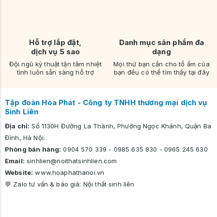
Hỗ trợ lắp đặt,
Danh mục sản phẩm đa
dịch vụ 5 sao
dạng
Đội ngũ kỹ thuật tận tâm nhiệt
Mọi thứ bạn cần cho tổ ấm của
tình luôn sẵn sàng hỗ trợ
bạn đều có thể tìm thấy tại đây
Tập đoàn Hòa Phát - Công ty TNHH thương mại dịch vụ
Sinh Liên
Địa chỉ:
Số 1130H Đường La Thành, Phường Ngọc Khánh, Quận Ba
Đình, Hà Nội.
Phòng bán hàng:
0904 570 339
-
0985 635 830
-
0965 245 630
Email:
sinhlien@noithatsinhlien.com
Website:
www.hoaphathanoi.vn
💬 Zalo tư vấn & báo giá:
Nội thất sinh liên